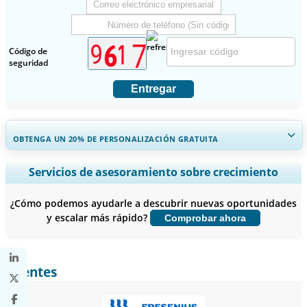
Código de
seguridad
Entregar
OBTENGA UN 20% DE PERSONALIZACIÓN GRATUITA
Ampliar la cobertura regional y por país, Análisis de segmentos,
Servicios de asesoramiento sobre crecimiento
Perfiles de empresas, Benchmarking competitivo, e información
sobre el usuario final.
¿Cómo podemos ayudarle a descubrir nuevas oportunidades
y escalar más rápido?
Comprobar ahora
Personalizar ahora
Clientes