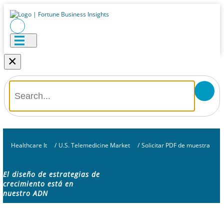
×
Healthcare It
/
U.S. Telemedicine Market
/
Solicitar PDF de muestra
El diseño de estrategias de
crecimiento está en
nuestro ADN