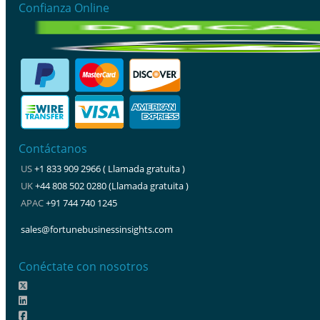
Confianza Online
Contáctanos
US
+1 833 909 2966 ( Llamada gratuita )
UK
+44 808 502 0280 (Llamada gratuita )
APAC
+91 744 740 1245
sales@fortunebusinessinsights.com
Conéctate con nosotros