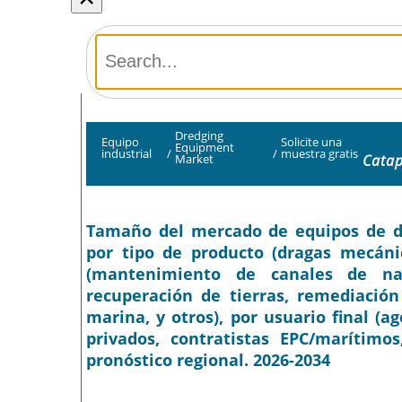
Dredging
Equipo
Solicite una
Equipment
industrial
/
/
muestra gratis
Catap
Market
Tamaño del mercado de equipos de dra
por tipo de producto (dragas mecánic
(mantenimiento de canales de nav
recuperación de tierras, remediación
marina, y otros), por usuario final (
privados, contratistas EPC/marítimo
pronóstico regional. 2026-2034