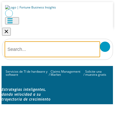
×
Servicios de TI de hardware y
Claims Management
Solicite una
software
/
Market
/
muestra gratis
Estrategias inteligentes,
dando velocidad a su
trayectoria de crecimiento