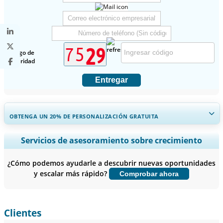
Código de
seguridad
Entregar
OBTENGA UN 20% DE PERSONALIZACIÓN GRATUITA
Ampliar la cobertura regional y por país, Análisis de segmentos,
Servicios de asesoramiento sobre crecimiento
Perfiles de empresas, Benchmarking competitivo, e información
sobre el usuario final.
¿Cómo podemos ayudarle a descubrir nuevas oportunidades
y escalar más rápido?
Comprobar ahora
Personalizar ahora
Clientes