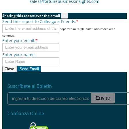
sales@fortunebusinessinsights.com
Sharing this report over the email
×
Send this report to Colleague, Friends:
*
Separate multiple email addresses with
commas.
Enter your email:
*
Enter your name:
Close
Send Email
Suscríbete al Boletín
Enviar
Confianza Online