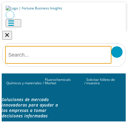
×
Fluorochemicals
Solicitar folleto de
Químicos y materiales
/
Market
/
muestra
Soluciones de mercado
innovadoras para ayudar a
las empresas a tomar
decisiones informadas