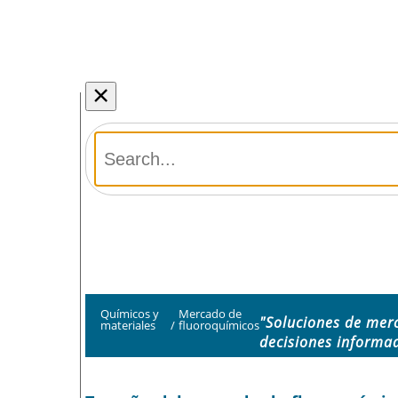
×
Químicos y
Mercado de
"Soluciones de mer
materiales
/
fluoroquímicos
decisiones informa