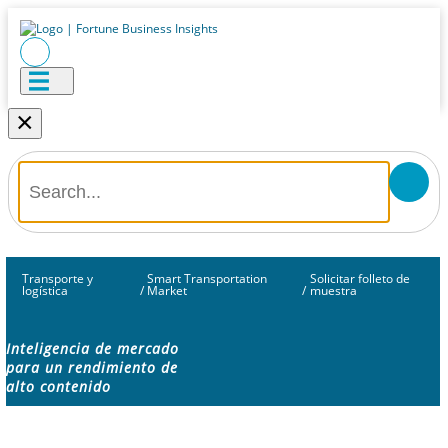
×
Transporte y
Smart Transportation
Solicitar folleto de
logística
/
Market
/
muestra
Inteligencia de mercado
para un rendimiento de
alto contenido