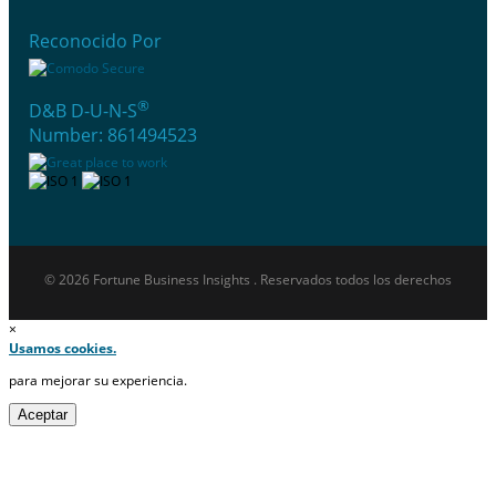
Reconocido Por
®
D&B D-U-N-S
Number: 861494523
© 2026 Fortune Business Insights . Reservados todos los derechos
×
Usamos cookies.
para mejorar su experiencia.
Aceptar