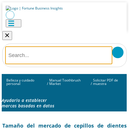
×
Belleza y cuidado
Manual Toothbrush
Solicitar PDF de
personal
/
Market
/
muestra
Ayudarlo a establecer
marcas basadas en datos
Tamaño del mercado de cepillos de dientes