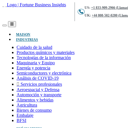
US:
+1 833-909-2966 (Llamad
UK:
+44 808-502-0280 (Llama
(ACTUAL)
MAISON
INDUSTRIAS
Cuidado de la salud
Productos químicos y materiales
Tecnologías de la información
Maquinaria y Equipo
Energía y potencia
Semiconductores y electrónica
Análisis de COVID-19
Servicios profesionales
Aeroespacial y Defensa
Automoción y transporte
Alimentos y bebidas
Agricultura
Bienes de consumo
Embalaje
BFSI