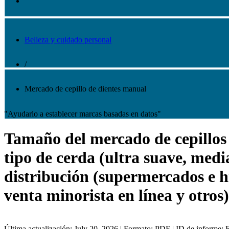
Belleza y cuidado personal
/
Mercado de cepillo de dientes manual
"Ayudarlo a establecer marcas basadas en datos"
Tamaño del mercado de cepillos d
tipo de cerda (ultra suave, medi
distribución (supermercados e h
venta minorista en línea y otros
Última actualización: July 20, 2026 | Formato: PDF | ID de informe: