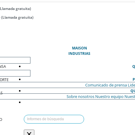
(Llamada gratuita)
 (Llamada gratuita)
(ACTUAL)
MAISON
INDUSTRIAS
NSA
Q
P
ORTE
Comunicado de prensa
Lide
Q
AS
Sobre nosotros
Nuestro equipo
Nuest
O
×