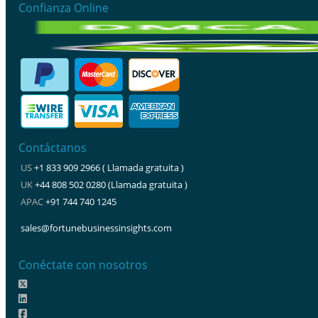
Confianza Online
Contáctanos
US
+1 833 909 2966 ( Llamada gratuita )
UK
+44 808 502 0280 (Llamada gratuita )
APAC
+91 744 740 1245
sales@fortunebusinessinsights.com
Conéctate con nosotros