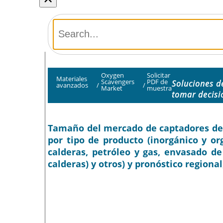
Oxygen
Solicitar
Materiales
Scavengers
PDF de
Soluciones d
avanzados
/
/
Market
muestra
tomar decis
Tamaño del mercado de captadores de ox
por tipo de producto (inorgánico y or
calderas, petróleo y gas, envasado d
calderas) y otros) y pronóstico regional