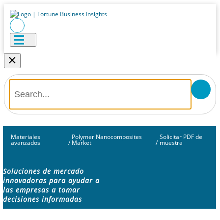
×
Materiales
Polymer Nanocomposites
Solicitar PDF de
avanzados
/
Market
/
muestra
Soluciones de mercado
innovadoras para ayudar a
las empresas a tomar
decisiones informadas