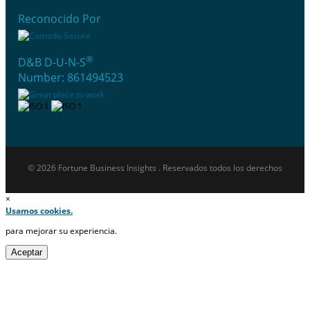
Reconocido Por
®
D&B D-U-N-S
Number: 861494523
© 2026 Fortune Business Insights . Reservados todos los derechos
×
Usamos cookies.
para mejorar su experiencia.
Aceptar