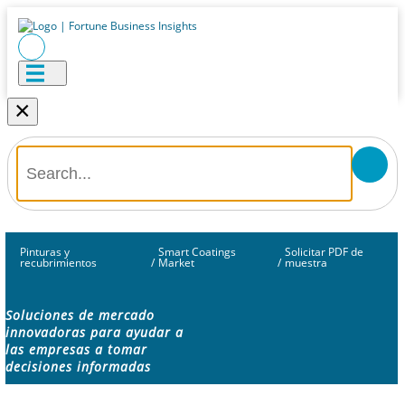
×
Pinturas y
Smart Coatings
Solicitar PDF de
recubrimientos
/
Market
/
muestra
Soluciones de mercado
innovadoras para ayudar a
las empresas a tomar
decisiones informadas