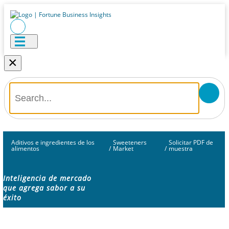
×
Aditivos e ingredientes de los
Sweeteners
Solicitar PDF de
alimentos
/
Market
/
muestra
Inteligencia de mercado
que agrega sabor a su
éxito