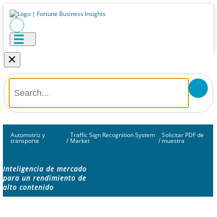
×
Automotriz y
Traffic Sign Recognition System
Solicitar PDF de
transporte
/
Market
/
muestra
Inteligencia de mercado
para un rendimiento de
alto contenido