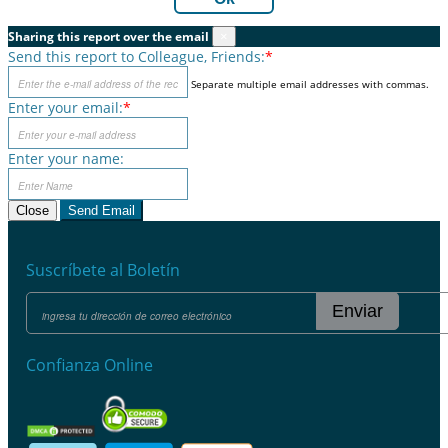
Sharing this report over the email
×
Send this report to Colleague, Friends:
*
Separate multiple email addresses with commas.
Enter your email:
*
Enter your name:
Close
Send Email
Suscríbete al Boletín
Enviar
Confianza Online