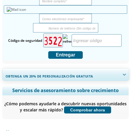
Código de seguridad
Entregar
OBTENGA UN 20% DE PERSONALIZACIÓN GRATUITA
Ampliar la cobertura regional y por país, Análisis de segmentos,
Servicios de asesoramiento sobre crecimiento
Perfiles de empresas, Benchmarking competitivo, e información
sobre el usuario final.
¿Cómo podemos ayudarle a descubrir nuevas oportunidades
y escalar más rápido?
Comprobar ahora
Personalizar ahora