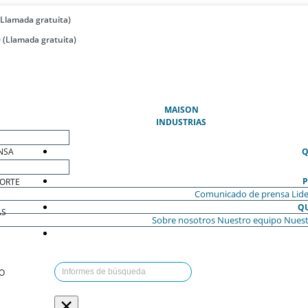
(Llamada gratuita)
 (Llamada gratuita)
(ACTUAL)
MAISON
INDUSTRIAS
NSA
Q
P
ORTE
Comunicado de prensa
Lide
Q
AS
Sobre nosotros
Nuestro equipo
Nuest
O
×