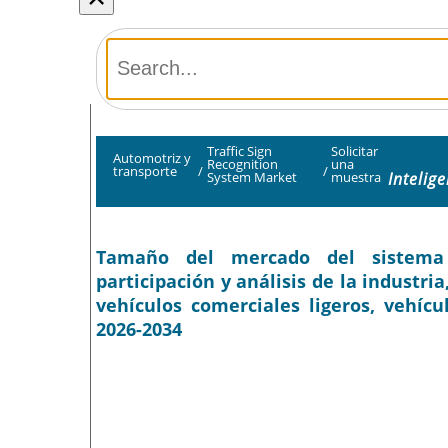
Traffic Sign
Solicitar
Automotriz y
Recognition
una
transporte
/
/
Intelig
System Market
muestra
Tamaño del mercado del sistema 
participación y análisis de la industri
vehículos comerciales ligeros, vehícu
2026-2034