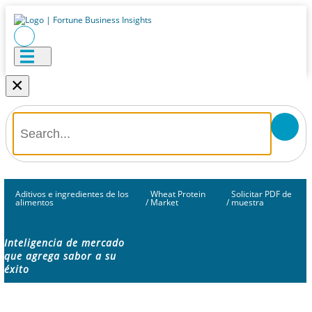
×
Aditivos e ingredientes de los
Wheat Protein
Solicitar PDF de
alimentos
/
Market
/
muestra
Inteligencia de mercado
que agrega sabor a su
éxito