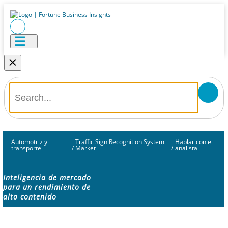
×
Automotriz y
Traffic Sign Recognition System
Hablar con el
transporte
/
Market
/
analista
Inteligencia de mercado
para un rendimiento de
alto contenido