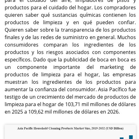
dólares en 2025 con una
millones de dólares en
productos para el cuidado del hogar. Los compradores
participación del 36,70% y
2026 y los 85.220 millones
quieren saber qué sustancias químicas contienen los
se prevé que alcance los
de dólares en 2032,
109.620 millones de
impulsado por la
productos de limpieza y en qué pueden confiar.
dólares en 2026.
demanda de productos
Quieren saber sobre la transparencia de los productos
de limpieza seguros y
finales y de las redes de suministro en general. Muchos
sostenibles.
consumidores comparan los ingredientes de los
productos y los riesgos asociados con componentes
Japón
específicos. Dado que la publicidad de boca en boca es
Se prevé que el mercado
un componente importante del marketing de
alcance los 15.360
productos de limpieza para el hogar, las empresas
millones de dólares en
2026, respaldado por una
muestran los ingredientes de los productos para
fuerte demanda de
aumentar la confianza del consumidor. Asia Pacífico fue
higiene del hogar y
testigo de un crecimiento del mercado de productos de
soluciones de limpieza
limpieza para el hogar de 103,71 mil millones de dólares
ecológicas.
en 2025 a 109,62 mil millones de dólares en 2026.