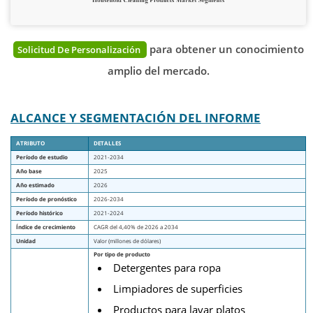
para obtener un conocimiento
Solicitud De Personalización
amplio del mercado.
ALCANCE Y SEGMENTACIÓN DEL INFORME
ATRIBUTO
DETALLES
Período de estudio
2021-2034
Año base
2025
Año estimado
2026
Período de pronóstico
2026-2034
Período histórico
2021-2024
Índice de crecimiento
CAGR del 4,40% de 2026 a 2034
Unidad
Valor (millones de dólares)
Por tipo de producto
Detergentes para ropa
Limpiadores de superficies
Productos para lavar platos