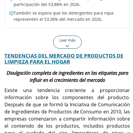
participación del 53,88% en 2026.
También se espera que los detergentes para ropa
representen el 53,38% del mercado en 2026.
Leer más
TENDENCIAS DEL MERCADO DE PRODUCTOS DE
América del norte
Europa
LIMPIEZA PARA EL HOGAR
América del Norte alcanzó
Europa generó 74.530
los 72.350 millones de
millones de dólares en
Divulgación completa de ingredientes en las etiquetas para
dólares en 2025 con una
2025 con una
influir en el crecimiento del mercado
participación del 25,60% y
participación del 26,40% y
se espera que crezca a
se prevé que alcance los
Existe una tendencia creciente a proporcionar
75.180 millones de dólares
76.960 millones de dólares
información sobre los componentes del producto.
en 2026.
en 2026.
Después de que se formó la Iniciativa de Comunicación
de Ingredientes de Productos de Consumo en 2010, las
Asia Pacífico
A NOSOTROS.
empresas comenzaron a compartir información sobre
Asia Pacífico generó
Se prevé que el mercado
el contenido de los productos, incluidos productos
103.710 millones de
alcance los 68.670
para el cuidado del aire, limpiadores de pisos y