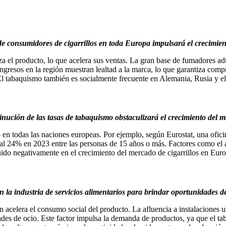
e consumidores de cigarrillos en toda Europa impulsará el crecimie
 el producto, lo que acelera sus ventas. La gran base de fumadores adul
gresos en la región muestran lealtad a la marca, lo que garantiza compr
. El tabaquismo también es socialmente frecuente en Alemania, Rusia y
inución de las tasas de tabaquismo obstaculizará el crecimiento del 
 en todas las naciones europeas. Por ejemplo, según Eurostat, una ofic
 24% en 2023 entre las personas de 15 años o más. Factores como el aum
uido negativamente en el crecimiento del mercado de cigarrillos en Euro
n la industria de servicios alimentarios para brindar oportunidades d
ón acelera el consumo social del producto. La afluencia a instalaciones
dades de ocio. Este factor impulsa la demanda de productos, ya que el t