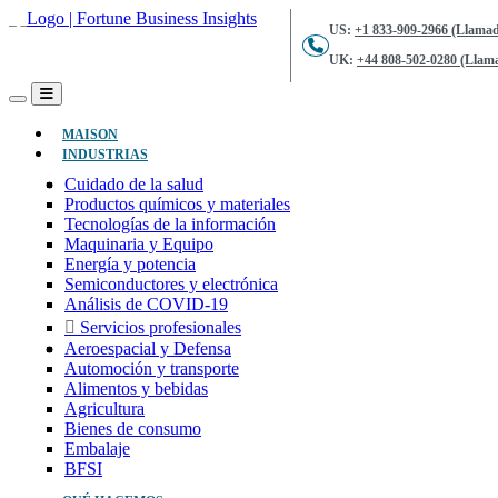
US:
+1 833-909-2966 (Llamad
UK:
+44 808-502-0280 (Llama
(ACTUAL)
MAISON
INDUSTRIAS
Cuidado de la salud
Productos químicos y materiales
Tecnologías de la información
Maquinaria y Equipo
Energía y potencia
Semiconductores y electrónica
Análisis de COVID-19
Servicios profesionales
Aeroespacial y Defensa
Automoción y transporte
Alimentos y bebidas
Agricultura
Bienes de consumo
Embalaje
BFSI