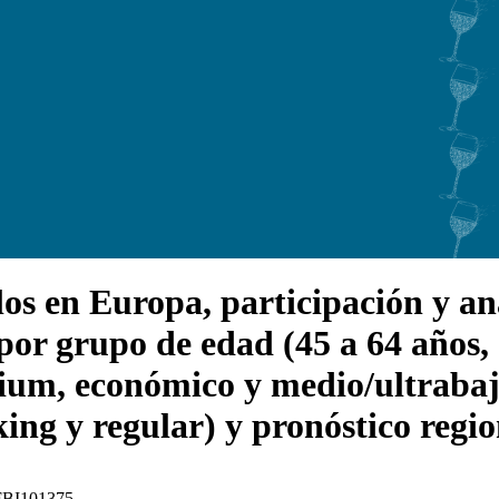
s en Europa, participación y anál
or grupo de edad (45 a 64 años, 
mium, económico y medio/ultraba
ing y regular) y pronóstico regi
: FBI101375