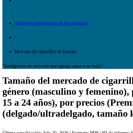
Aditivos e ingredientes de los alimentos
/
Mercado de cigarrillos de Europa
"Inteligencia de mercado que agrega sabor a su éxito"
Tamaño del mercado de cigarrillo
género (masculino y femenino), p
15 a 24 años), por precios (Pre
(delgado/ultradelgado, tamaño k
Última actualización: July 20, 2026 | Formato: PDF | ID de informe