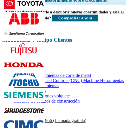
Servicios de asesoramiento sobre crecimiento
de empresas, Benchmarking competitivo, e información sobre el usuario
final.
¿Cómo podemos ayudarle a descubrir nuevas oportunidades y escalar
Comprobar ahora
más rápido?
Personalizar ahora
Maquinaria y equipo Clientes
Informes relacionados
Mercado de herramientas de corte de metal
Computer Numerical Controls (CNC) Machine Herramientas
Mercado de herramientas
Mercado de grúas
Mercado de camiones volquete
Mercado de equipos de construcción
Contáctenos
US
+1 833 909 2966 (Llamada gratuita)