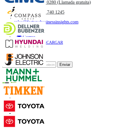
UK
+44 808 502 0280 (Llamada gratuita)
(APAC) +91 744 740 1245
sales@fortunebusinessinsights.com
Llamar
Correo
DESCARGAR
MUESTRA
Suscríbete al Boletín
Enviar
Confianza Online