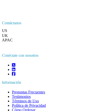
Contáctanos
US
+1 833 909 2966 ( Llamada gratuita )
UK
+44 808 502 0280 (Llamada gratuita )
APAC
+91 744 740 1245
sales@fortunebusinessinsights.com
Conéctate con nosotros
Información
Preguntas Frecuentes
Testimonios
Términos de Uso
Política de Privacidad
Cómo Ordenar