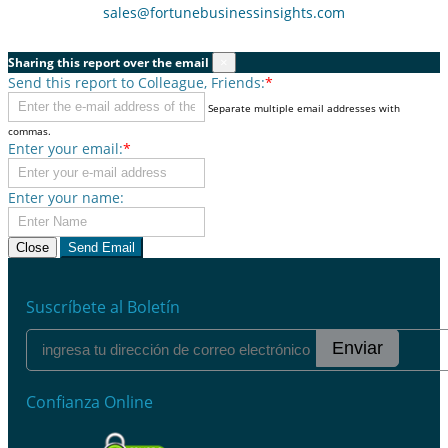
sales@fortunebusinessinsights.com
Sharing this report over the email
×
Send this report to Colleague, Friends:
*
Separate multiple email addresses with
commas.
Enter your email:
*
Enter your name:
Close
Send Email
Suscríbete al Boletín
Enviar
Confianza Online