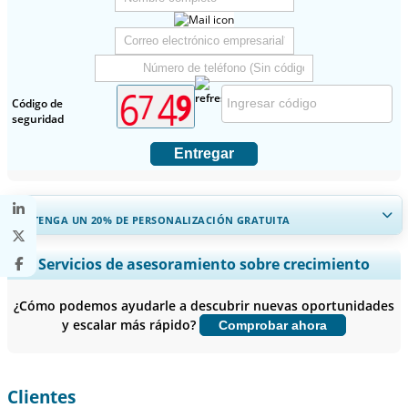
Código de
seguridad
Entregar
OBTENGA UN 20% DE PERSONALIZACIÓN GRATUITA
Ampliar la cobertura regional y por país, Análisis de segmentos,
Servicios de asesoramiento sobre crecimiento
Perfiles de empresas, Benchmarking competitivo, e información
sobre el usuario final.
¿Cómo podemos ayudarle a descubrir nuevas oportunidades
y escalar más rápido?
Comprobar ahora
Personalizar ahora
Clientes