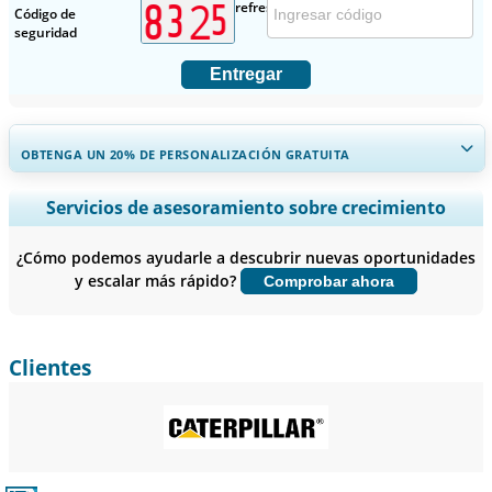
Código de
seguridad
Entregar
OBTENGA UN 20% DE PERSONALIZACIÓN GRATUITA
Ampliar la cobertura regional y por país, Análisis de segmentos,
Servicios de asesoramiento sobre crecimiento
Perfiles de empresas, Benchmarking competitivo, e información
sobre el usuario final.
¿Cómo podemos ayudarle a descubrir nuevas oportunidades
y escalar más rápido?
Comprobar ahora
Personalizar ahora
Clientes