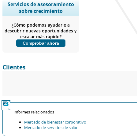
Ampliar la cobertura regional y por
Servicios de asesoramiento
país, Análisis de segmentos, Perfiles
sobre crecimiento
de empresas, Benchmarking
competitivo, e información sobre el
¿Cómo podemos ayudarle a
usuario final.
descubrir nuevas oportunidades y
escalar más rápido?
Personalizar ahora
Comprobar ahora
Clientes
Informes relacionados
Mercado de bienestar corporativo
Mercado de servicios de salón