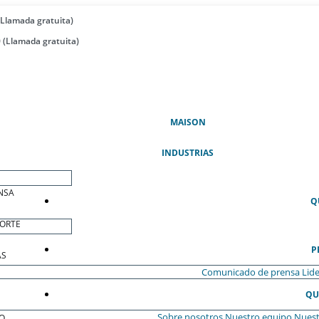
(Llamada gratuita)
 (Llamada gratuita)
(ACTUAL)
MAISON
INDUSTRIAS
NSA
Q
ORTE
P
AS
Comunicado de prensa
Lide
QU
Sobre nosotros
Nuestro equipo
Nuest
O