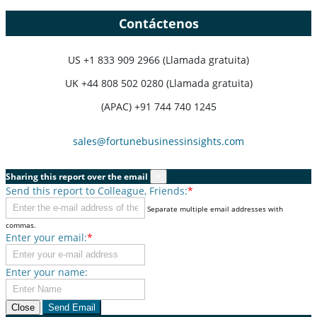
Contáctenos
US
+1 833 909 2966 (Llamada gratuita)
UK
+44 808 502 0280 (Llamada gratuita)
(APAC) +91 744 740 1245
sales@fortunebusinessinsights.com
Sharing this report over the email
×
Send this report to Colleague, Friends:
*
Separate multiple email addresses with
commas.
Enter your email:
*
Enter your name:
Close
Send Email