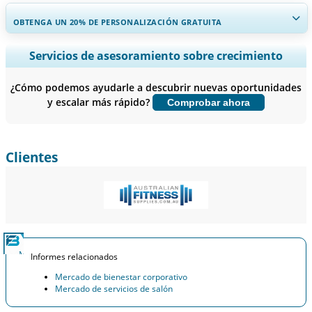
OBTENGA UN 20% DE PERSONALIZACIÓN GRATUITA
Ampliar la cobertura regional y por país, Análisis de segmentos,
Servicios de asesoramiento sobre crecimiento
Perfiles de empresas, Benchmarking competitivo, e información
sobre el usuario final.
¿Cómo podemos ayudarle a descubrir nuevas oportunidades
y escalar más rápido?
Comprobar ahora
Personalizar ahora
Clientes
Informes relacionados
Mercado de bienestar corporativo
Mercado de servicios de salón