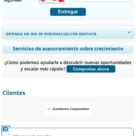
seguridad
Entregar
OBTENGA UN 20% DE PERSONALIZACIÓN GRATUITA
Ampliar la cobertura regional y por país, Análisis de segmentos,
Servicios de asesoramiento sobre crecimiento
Perfiles de empresas, Benchmarking competitivo, e información
sobre el usuario final.
¿Cómo podemos ayudarle a descubrir nuevas oportunidades
y escalar más rápido?
Comprobar ahora
Personalizar ahora
Clientes