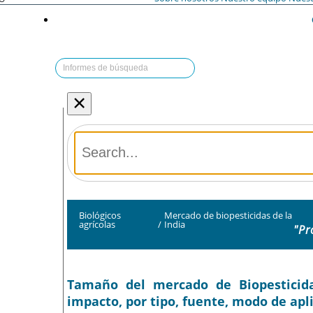
×
Biológicos
Mercado de biopesticidas de la
agrícolas
/
India
"Pr
Tamaño del mercado de Biopesticida
impacto, por tipo, fuente, modo de apli