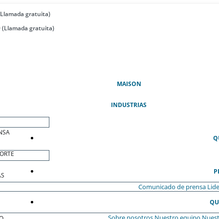
(Llamada gratuita)
 (Llamada gratuita)
(ACTUAL)
MAISON
INDUSTRIAS
NSA
Q
ORTE
P
AS
Comunicado de prensa
Lide
QU
Sobre nosotros
Nuestro equipo
Nuest
O