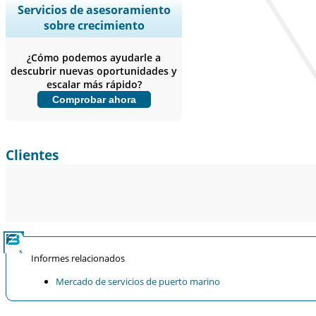
Ampliar la cobertura regional y por
Servicios de asesoramiento
país, Análisis de segmentos, Perfiles
sobre crecimiento
de empresas, Benchmarking
competitivo, e información sobre el
¿Cómo podemos ayudarle a
usuario final.
descubrir nuevas oportunidades y
escalar más rápido?
Personalizar ahora
Comprobar ahora
Clientes
Informes relacionados
Mercado de servicios de puerto marino