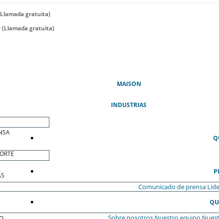
(Llamada gratuita)
 (Llamada gratuita)
(ACTUAL)
MAISON
INDUSTRIAS
NSA
Q
ORTE
P
AS
Comunicado de prensa
Lide
QU
Sobre nosotros
Nuestro equipo
Nuest
O