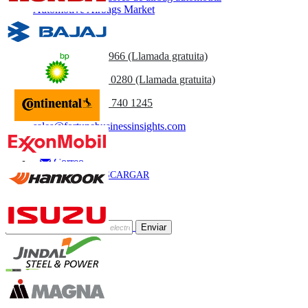
Automotive Airbags Market
Contáctenos
US
+1 833 909 2966 (Llamada gratuita)
UK
+44 808 502 0280 (Llamada gratuita)
(APAC) +91 744 740 1245
sales@fortunebusinessinsights.com
Llamar
Correo
DESCARGAR
MUESTRA
Suscríbete al Boletín
Enviar
Confianza Online