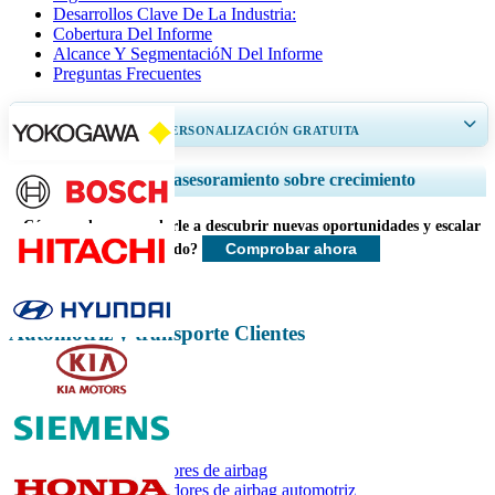
Desarrollos Clave De La Industria:
Cobertura Del Informe
Alcance Y SegmentacióN Del Informe
Preguntas Frecuentes
OBTENGA UN 20% DE PERSONALIZACIÓN GRATUITA
Ampliar la cobertura regional y por país, Análisis de segmentos, Perfiles
Servicios de asesoramiento sobre crecimiento
de empresas, Benchmarking competitivo, e información sobre el usuario
final.
¿Cómo podemos ayudarle a descubrir nuevas oportunidades y escalar
Comprobar ahora
más rápido?
Personalizar ahora
Automotriz y transporte Clientes
Informes relacionados
Mercado de sensores de airbag
Mercado de infladores de airbag automotriz