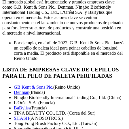
El mercado global está fragmentado y grandes empresas clave
como G.B. Kent & Sons Plc., Denman, Ningbo Biofriendly
International Trading Co., Ltd., L'Oréal S.A. y BaByliss que
operan en el mercado. Estos actores clave se centran
constantemente en el lanzamiento de nuevos productos de peinado
para fortalecer su cartera de productos y construir una posición en
el mercado a nivel internacional.
Por ejemplo, en abril de 2022, G.B. Kent & Sons Plc., lanzó
un cepillo de paleta ideal para peinar cabellos de longitud
corta a media. El producto está disponible en el mercado del
Reino Unido.
LISTA DE EMPRESAS CLAVE DE CEPILLOS
PARA EL PELO DE PALETA PERFILADAS
GB Kent & Sons Plc.
(Reino Unido)
Denman
(Irlanda)
Ningbo Biofriendly International Trading Co., Ltd. (China)
L'Oréal S.A. (Francia)
BaByliss
(Francia)
TINA BEAUTY CO., LTD. (Corea del Sur)
SHASH
(A NOSOTROS.)
Tong Fong Brush Factory CO., Ltd. (Taiwán)
Spornette International Inc. (EE. UU.)