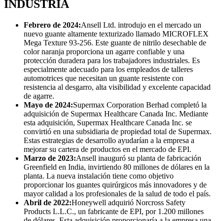
INDUSTRIA
Febrero de 2024:
Ansell Ltd. introdujo en el mercado un
nuevo guante altamente texturizado llamado MICROFLEX
Mega Texture 93-256. Este guante de nitrilo desechable de
color naranja proporciona un agarre confiable y una
protección duradera para los trabajadores industriales. Es
especialmente adecuado para los empleados de talleres
automotrices que necesitan un guante resistente con
resistencia al desgarro, alta visibilidad y excelente capacidad
de agarre.
Mayo de 2024:
Supermax Corporation Berhad completó la
adquisición de Supermax Healthcare Canada Inc. Mediante
esta adquisición, Supermax Healthcare Canada Inc. se
convirtió en una subsidiaria de propiedad total de Supermax.
Estas estrategias de desarrollo ayudarían a la empresa a
mejorar su cartera de productos en el mercado de EPI.
Marzo de 2023:
Ansell inauguró su planta de fabricación
Greenfield en India, invirtiendo 80 millones de dólares en la
planta. La nueva instalación tiene como objetivo
proporcionar los guantes quirúrgicos más innovadores y de
mayor calidad a los profesionales de la salud de todo el país.
Abril de 2022:
Honeywell adquirió Norcross Safety
Products L.L.C., un fabricante de EPI, por 1.200 millones
de dólares. Esta adquisición proporcionaría a la empresa una