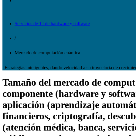
Servicios de TI de hardware y software
/
Mercado de computación cuántica
"Estrategias inteligentes, dando velocidad a su trayectoria de crecimie
Tamaño del mercado de computaci
componente (hardware y software
aplicación (aprendizaje automát
financieros, criptografía, descub
(atención médica, banca, servici