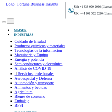
US:
+1 833-909-2966 (Llamad
UK:
+44 808-502-0280 (Llama
(ACTUAL)
MAISON
INDUSTRIAS
Cuidado de la salud
Productos químicos y materiales
Tecnologías de la información
Maquinaria y Equipo
Energía y potencia
Semiconductores y electrónica
Análisis de COVID-19
Servicios profesionales
Aeroespacial y Defensa
Automoción y transporte
Alimentos y bebidas
Agricultura
Bienes de consumo
Embalaje
BFSI