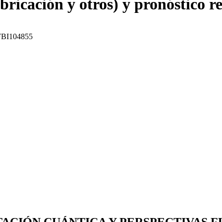
bricación y otros) y pronóstico r
: FBI104855
CIÓN CUÁNTICA Y PERSPECTIVAS F