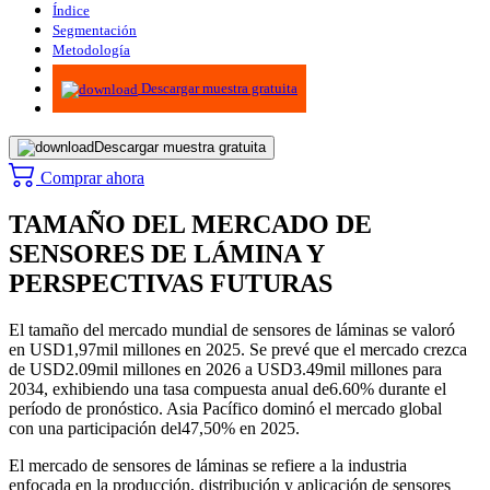
Índice
Segmentación
Metodología
Infografías
Descargar muestra gratuita
Descargar muestra gratuita
Comprar ahora
TAMAÑO DEL MERCADO DE
SENSORES DE LÁMINA Y
PERSPECTIVAS FUTURAS
El tamaño del mercado mundial de sensores de láminas se valoró
en USD
1,97
mil millones en 2025. Se prevé que el mercado crezca
de USD
2.09
mil millones en 2026 a USD
3.49
mil millones para
2034, exhibiendo una tasa compuesta anual de
6.60
% durante el
período de pronóstico. Asia Pacífico dominó el mercado global
con una participación del
47,50
% en 2025.
El mercado de sensores de láminas se refiere a la industria
enfocada en la producción, distribución y aplicación de sensores