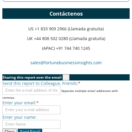
Contáctenos
US
+1 833 909 2966 (Llamada gratuita)
UK
+44 808 502 0280 (Llamada gratuita)
(APAC) +91 744 740 1245
sales@fortunebusinessinsights.com
Sharing this report over the email
×
Send this report to Colleague, Friends:
*
Separate multiple email addresses with
commas.
Enter your email:
*
Enter your name:
Close
Send Email