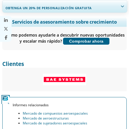
OBTENGA UN 20% DE PERSONALIZACIÓN GRATUITA
Ampliar la cobertura regional y por país, Análisis de segmentos,
Servicios de asesoramiento sobre crecimiento
Perfiles de empresas, Benchmarking competitivo, e información
sobre el usuario final.
¿Cómo podemos ayudarle a descubrir nuevas oportunidades
y escalar más rápido?
Comprobar ahora
Personalizar ahora
Clientes
Informes relacionados
Mercado de compuestos aeroespaciales
Mercado de aeroestructuras
Mercado de sujetadores aeroespaciales