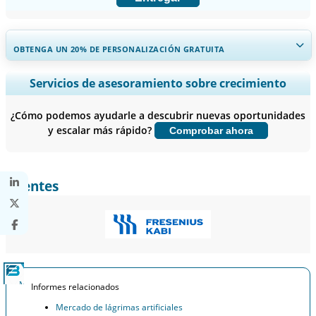
OBTENGA UN 20% DE PERSONALIZACIÓN GRATUITA
Ampliar la cobertura regional y por país, Análisis de segmentos,
Servicios de asesoramiento sobre crecimiento
Perfiles de empresas, Benchmarking competitivo, e información
sobre el usuario final.
¿Cómo podemos ayudarle a descubrir nuevas oportunidades
y escalar más rápido?
Comprobar ahora
Personalizar ahora
Clientes
Informes relacionados
Mercado de lágrimas artificiales