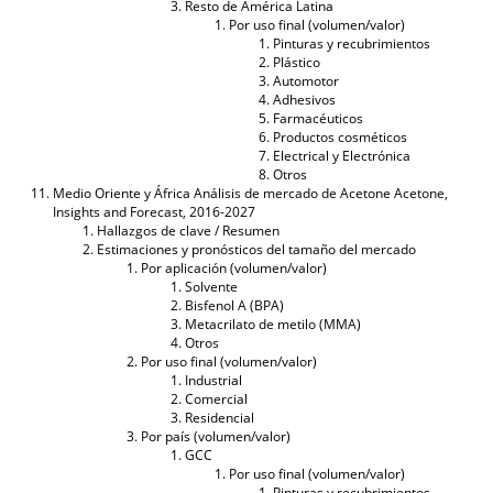
Resto de América Latina
Por uso final (volumen/valor)
Pinturas y recubrimientos
Plástico
Automotor
Adhesivos
Farmacéuticos
Productos cosméticos
Electrical y Electrónica
Otros
Medio Oriente y África Análisis de mercado de Acetone Acetone,
Insights and Forecast, 2016-2027
Hallazgos de clave / Resumen
Estimaciones y pronósticos del tamaño del mercado
Por aplicación (volumen/valor)
Solvente
Bisfenol A (BPA)
Metacrilato de metilo (MMA)
Otros
Por uso final (volumen/valor)
Industrial
Comercial
Residencial
Por país (volumen/valor)
GCC
Por uso final (volumen/valor)
Pinturas y recubrimientos