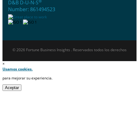
®
D&B D-U-N-S
Number: 861494523
© 2026 Fortune Business Insights . Reservados todos los derechos
×
Usamos cookies.
para mejorar su experiencia.
Aceptar