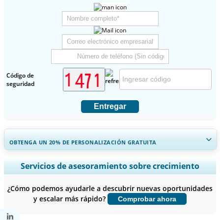
Código de
seguridad
Entregar
OBTENGA UN 20% DE PERSONALIZACIÓN GRATUITA
Ampliar la cobertura regional y por país, Análisis de segmentos,
Servicios de asesoramiento sobre crecimiento
Perfiles de empresas, Benchmarking competitivo, e información
sobre el usuario final.
¿Cómo podemos ayudarle a descubrir nuevas oportunidades
y escalar más rápido?
Comprobar ahora
Personalizar ahora