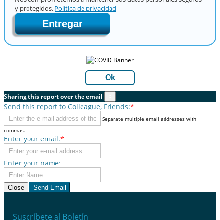
y protegidos,
Política de privacidad
Entregar
Ok
Sharing this report over the email
×
Send this report to Colleague, Friends:
*
Separate multiple email addresses with
commas.
Enter your email:
*
Enter your name:
Close
Send Email
Suscríbete al Boletín