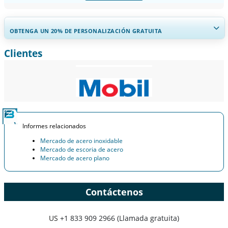
OBTENGA UN 20% DE PERSONALIZACIÓN GRATUITA
Clientes
Ampliar la cobertura regional y por país, Análisis de segmentos,
Perfiles de empresas, Benchmarking competitivo, e información
sobre el usuario final.
Personalizar ahora
Informes relacionados
Mercado de acero inoxidable
Mercado de escoria de acero
Mercado de acero plano
Contáctenos
US
+1 833 909 2966 (Llamada gratuita)