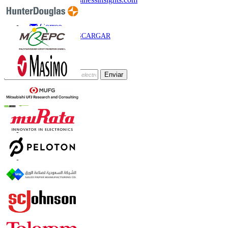
Llamar
Correo
DESCARGAR
MUESTRA
Suscríbete al Boletín
Enviar
Confianza Online