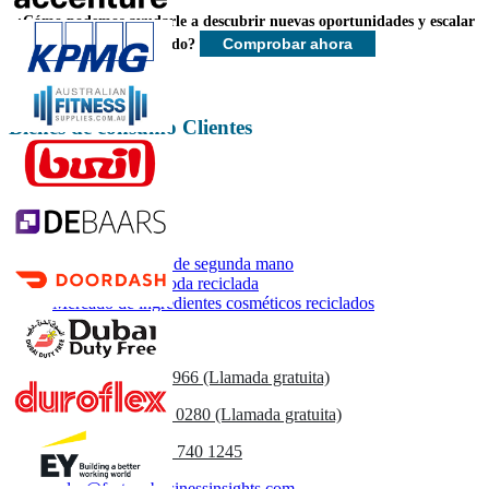
final.
¿Cómo podemos ayudarle a descubrir nuevas oportunidades y escalar
Comprobar ahora
más rápido?
Personalizar ahora
Bienes de consumo Clientes
Informes relacionados
Mercado de ropa de segunda mano
Mercado de la moda reciclada
Mercado de ingredientes cosméticos reciclados
Contáctenos
US
+1 833 909 2966 (Llamada gratuita)
UK
+44 808 502 0280 (Llamada gratuita)
(APAC) +91 744 740 1245
sales@fortunebusinessinsights.com