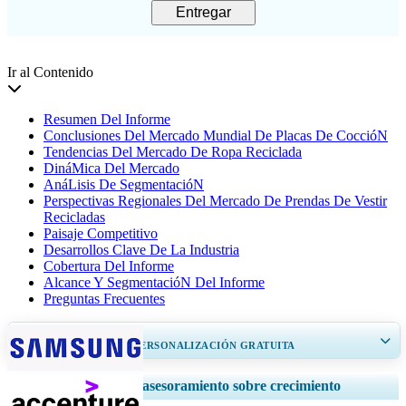
Entregar
Ir al Contenido
Resumen Del Informe
Conclusiones Del Mercado Mundial De Placas De CoccióN
Tendencias Del Mercado De Ropa Reciclada
DináMica Del Mercado
AnáLisis De SegmentacióN
Perspectivas Regionales Del Mercado De Prendas De Vestir
Recicladas
Paisaje Competitivo
Desarrollos Clave De La Industria
Cobertura Del Informe
Alcance Y SegmentacióN Del Informe
Preguntas Frecuentes
OBTENGA UN 20% DE PERSONALIZACIÓN GRATUITA
Ampliar la cobertura regional y por país, Análisis de segmentos, Perfiles
Servicios de asesoramiento sobre crecimiento
de empresas, Benchmarking competitivo, e información sobre el usuario