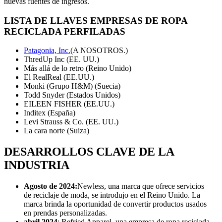
nuevas fuentes de ingresos.
LISTA DE LLAVES
EMPRESAS DE ROPA
RECICLADA PERFILADAS
Patagonia, Inc.
(A NOSOTROS.)
ThredUp Inc (EE. UU.)
Más allá de lo retro (Reino Unido)
El RealReal (EE.UU.)
Monki (Grupo H&M) (Suecia)
Todd Snyder (Estados Unidos)
EILEEN FISHER (EE.UU.)
Inditex (España)
Levi Strauss & Co. (EE. UU.)
La cara norte (Suiza)
DESARROLLOS CLAVE DE LA
INDUSTRIA
Agosto de 2024:
Newless, una marca que ofrece servicios
de reciclaje de moda, se introdujo en el Reino Unido. La
marca brinda la oportunidad de convertir productos usados ​​
en prendas personalizadas.
abril 2024
: Refried Apparel, una empresa de ropa reciclada