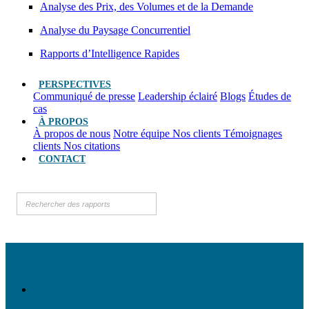
Analyse des Prix, des Volumes et de la Demande
Analyse du Paysage Concurrentiel
Rapports d’Intelligence Rapides
PERSPECTIVES
Communiqué de presse
Leadership éclairé
Blogs
Études de
cas
À PROPOS
À propos de nous
Notre équipe
Nos clients
Témoignages
clients
Nos citations
CONTACT