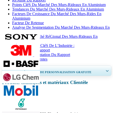
RéSumé Du Rapport
Points CléS Du Marché Des Murs-Rideaux En Aluminium
Tendances Du Marché Des Murs-Rideaux En Aluminium
Facteurs De Croissance Du Marché Des Murs-Rides En
Aluminium
Facteur De Retenue
Analyse De Segmentation Du Marché Des Murs-Rideaux En
Aluminium
Analyse Du Marché RéGional Des Murs-Rideaux En
Aluminium
DéVeloppements CléS De L’Industrie :
Couverture Du Rapport
PortéE Et Segmentation Du Rapport
Questions FréQuentes
OBTENEZ 30 À 60
heures
DE PERSONNALISATION GRATUITE
Produits chimiques et matériaux Clientèle
Ampliar a cobertura regional e por país, Análise de segmentos, Perfis de
empresas, Benchmarking competitivo, e insights sobre o usuário final.
Personnaliser maintenant
Contactez-nous