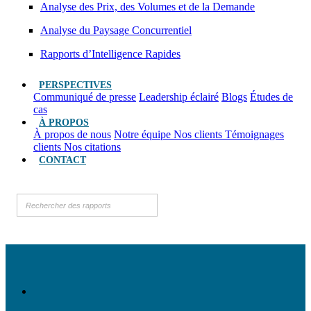
Analyse des Prix, des Volumes et de la Demande
Analyse du Paysage Concurrentiel
Rapports d’Intelligence Rapides
PERSPECTIVES
Communiqué de presse
Leadership éclairé
Blogs
Études de
cas
À PROPOS
À propos de nous
Notre équipe
Nos clients
Témoignages
clients
Nos citations
CONTACT