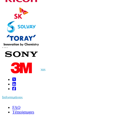
Contactez-nous
US
+1 833 909 2966 ( Numéro sans frais )
UK
+44 808 502 0280 (Numéro sans frais )
APAC
+91 744 740 1245
sales@fortunebusinessinsights.com
Connectez-vous avec nous
Informations
FAQ
Témoignages