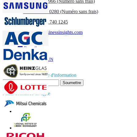
US
+1 833 909 2966 (Numéro sans frais)
UK
+44 808 502 0280 (Numéro sans frais)
(APAC) +91 744 740 1245
sales@fortunebusinessinsights.com
Appel
E-mail
TÉLÉCHARGER UN
EXEMPLE
Abonnez-vous à la lettre d'information
Soumettre
Faites confiance en ligne