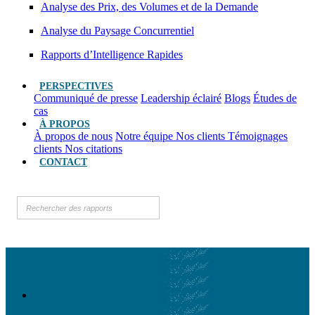
Analyse des Prix, des Volumes et de la Demande
Analyse du Paysage Concurrentiel
Rapports d’Intelligence Rapides
PERSPECTIVES
Communiqué de presse
Leadership éclairé
Blogs
Études de
cas
À PROPOS
À propos de nous
Notre équipe
Nos clients
Témoignages
clients
Nos citations
CONTACT