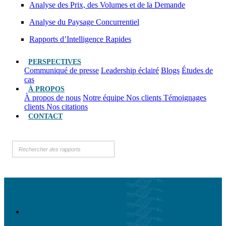
Analyse des Prix, des Volumes et de la Demande
Analyse du Paysage Concurrentiel
Rapports d’Intelligence Rapides
PERSPECTIVES
Communiqué de presse
Leadership éclairé
Blogs
Études de
cas
À PROPOS
À propos de nous
Notre équipe
Nos clients
Témoignages
clients
Nos citations
CONTACT