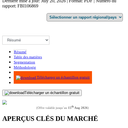
Dernière mise à jour: July 20, 2026 | Format: PDF | Numéro du
rapport: FBI106869
Résumé
Table des matières
Segmentation
Méthodologie
Infographie
Télécharger un échantillon gratuit
Télécharger un échantillon gratuit
th
(Offre valable jusqu’au
15
Aug 2026
)
APERÇUS CLÉS DU MARCHÉ