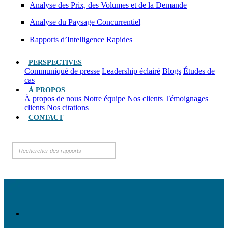
Analyse des Prix, des Volumes et de la Demande
Analyse du Paysage Concurrentiel
Rapports d’Intelligence Rapides
PERSPECTIVES
Communiqué de presse
Leadership éclairé
Blogs
Études de
cas
À PROPOS
À propos de nous
Notre équipe
Nos clients
Témoignages
clients
Nos citations
CONTACT