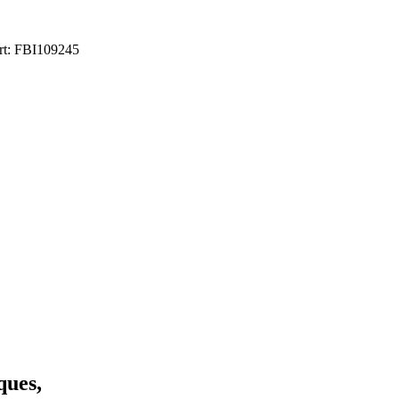
ort: FBI109245
ques,