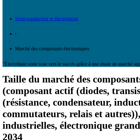
Semi-conducteur et électronique
/
Marché des composants électroniques
"Électrifiant votre voie vers le succès grâce à une étude de marché a
Taille du marché des composants 
(composant actif (diodes, transis
(résistance, condensateur, indu
commutateurs, relais et autres)
industrielles, électronique grand
2034