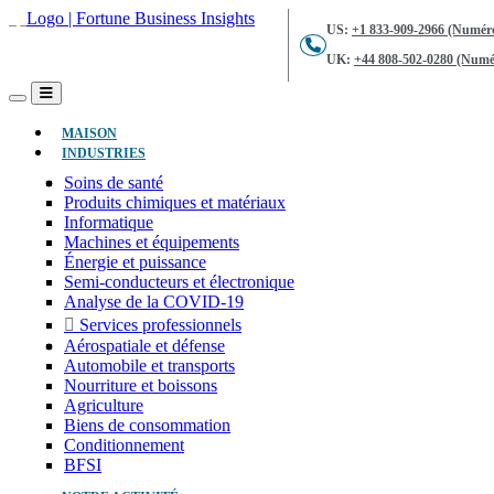
US:
+1 833-909-2966 (Numéro
UK:
+44 808-502-0280 (Numér
(ACTUEL)
MAISON
INDUSTRIES
Soins de santé
Produits chimiques et matériaux
Informatique
Machines et équipements
Énergie et puissance
Semi-conducteurs et électronique
Analyse de la COVID-19
Services professionnels
Aérospatiale et défense
Automobile et transports
Nourriture et boissons
Agriculture
Biens de consommation
Conditionnement
BFSI