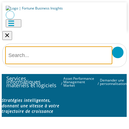
×
Services
Asset Performance
Demander une
informatiques
Management
/
/
personnalisation
matériels et logiciels
Market
Stratégies intelligentes,
donnant une vitesse à votre
trajectoire de croissance