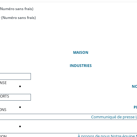
(Numéro sans frais)
 (Numéro sans frais)
(ACTUEL)
MAISON
INDUSTRIES
ENSE
NO
PORTS
P
ONS
Communiqué de presse
À propos de nous
Notre équipe
ION