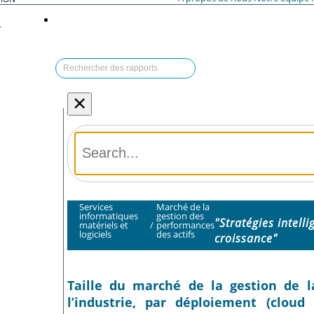
T
×
Services
Marché de la
informatiques
gestion des
"Stratégies intell
matériels et
/
performances
logiciels
des actifs
croissance"
Taille du marché de la gestion de l
l’industrie, par déploiement (cloud 